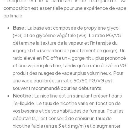
L’e-liquide est le « carburant » de l’e-cigarette. Sa
composition est essentielle pour une expérience de vape
optimale.
Base :
La base est composée de propylène glycol
(PG) et de glycérine végétale (VG). Le ratio PG/VG
détermine la texture de la vapeur et l’intensité du
« gorge hit » (sensation de picotement en gorge). Un
ratio élevé en PG offre un « gorge hit » plus prononcé
et une vapeur plus fine, tandis qu’un ratio élevé en VG
produit des nuages de vapeur plus volumineux. Pour
une vape équilibrée, un ratio 50/50 PG/VG est
souvent recommandé pour les débutants.
Nicotine :
La nicotine est un stimulant présent dans
l’e-liquide. Le taux de nicotine varie en fonction de
vos besoins et de vos habitudes de fumeur. Pour les
débutants, il est conseillé de choisir un taux de
nicotine faible (entre 3 et 6 mg/ml) et d’augmenter