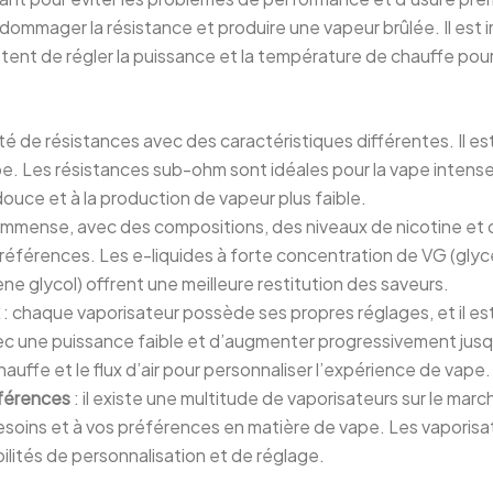
dommager la résistance et produire une vapeur brûlée. Il est
nt de régler la puissance et la température de chauffe pour é
riété de résistances avec des caractéristiques différentes. Il e
pe. Les résistances sub-ohm sont idéales pour la vape intense
ouce et à la production de vapeur plus faible.
t immense, avec des compositions, des niveaux de nicotine et de
références. Les e-liquides à forte concentration de VG (glyc
ne glycol) offrent une meilleure restitution des saveurs.
x
: chaque vaporisateur possède ses propres réglages, et il est
ec une puissance faible et d’augmenter progressivement jusqu
uffe et le flux d’air pour personnaliser l’expérience de vape.
éférences
: il existe une multitude de vaporisateurs sur le marc
besoins et à vos préférences en matière de vape. Les vaporis
ilités de personnalisation et de réglage.