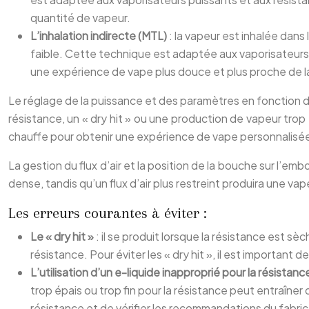
quantité de vapeur.
L’inhalation indirecte (MTL)
: la vapeur est inhalée dan
faible. Cette technique est adaptée aux vaporisateurs 
une expérience de vape plus douce et plus proche de la
Le réglage de la puissance et des paramètres en fonction de
résistance, un « dry hit » ou une production de vapeur tr
chauffe pour obtenir une expérience de vape personnalisé
La gestion du flux d’air et la position de la bouche sur l’em
dense, tandis qu’un flux d’air plus restreint produira une v
Les erreurs courantes à éviter :
Le « dry hit »
: il se produit lorsque la résistance est 
résistance. Pour éviter les « dry hit », il est important
L’utilisation d’un e-liquide inapproprié pour la résistan
trop épais ou trop fin pour la résistance peut entraîne
résistance et de vérifier les recommandations du fabr