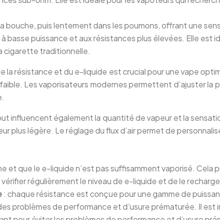
s la bouche, puis lentement dans les poumons, offrant une se
à basse puissance et aux résistances plus élevées. Elle est 
 cigarette traditionnelle.
 la résistance et du e-liquide est crucial pour une vape opti
op faible. Les vaporisateurs modernes permettent d’ajuster l
e.
bout influencent également la quantité de vapeur et la sensati
apeur plus légère. Le réglage du flux d’air permet de personna
sèche et que le e-liquide n’est pas suffisamment vaporisé. Ce
 de vérifier régulièrement le niveau de e-liquide et de le rech
ce
: chaque résistance est conçue pour une gamme de puissance 
r des problèmes de performance et d’usure prématurée. Il est i
icant pour éviter les problèmes de performance et d’usure pr