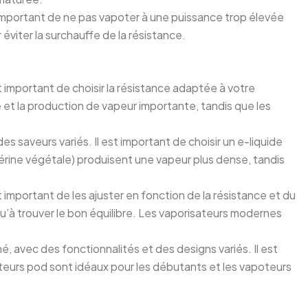
 important de ne pas vapoter à une puissance trop élevée
viter la surchauffe de la résistance.
st important de choisir la résistance adaptée à votre
 et la production de vapeur importante, tandis que les
s saveurs variés. Il est important de choisir un e-liquide
érine végétale) produisent une vapeur plus dense, tandis
 important de les ajuster en fonction de la résistance et du
’à trouver le bon équilibre. Les vaporisateurs modernes
hé, avec des fonctionnalités et des designs variés. Il est
ateurs pod sont idéaux pour les débutants et les vapoteurs