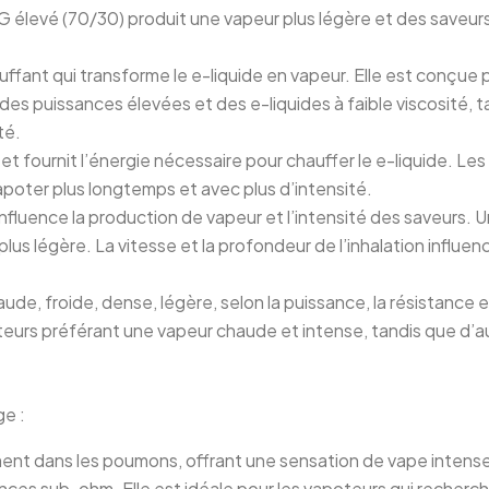
 élevé (70/30) produit une vapeur plus légère et des saveurs p
auffant qui transforme le e-liquide en vapeur. Elle est conçue
s puissances élevées et des e-liquides à faible viscosité, t
té.
e et fournit l’énergie nécessaire pour chauffer le e-liquide. L
poter plus longtemps et avec plus d’intensité.
 influence la production de vapeur et l’intensité des saveurs. 
plus légère. La vitesse et la profondeur de l’inhalation influ
aude, froide, dense, légère, selon la puissance, la résistance e
eurs préférant une vapeur chaude et intense, tandis que d’au
ge :
tement dans les poumons, offrant une sensation de vape inten
ances sub-ohm. Elle est idéale pour les vapoteurs qui recher