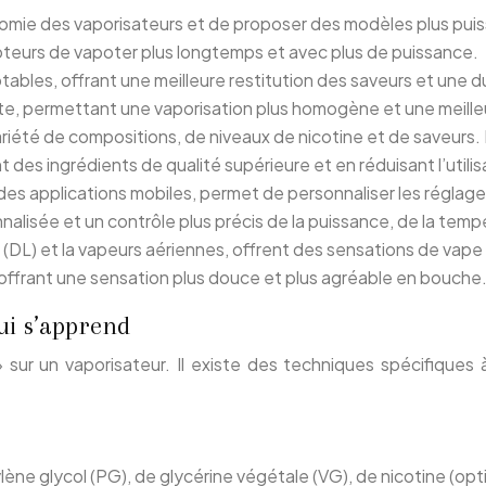
omie des vaporisateurs et de proposer des modèles plus puiss
eurs de vapoter plus longtemps et avec plus de puissance.
les, offrant une meilleure restitution des saveurs et une du
te, permettant une vaporisation plus homogène et une meilleu
iété de compositions, de niveaux de nicotine et de saveurs. 
t des ingrédients de qualité supérieure et en réduisant l’util
 des applications mobiles, permet de personnaliser les réglag
alisée et un contrôle plus précis de la puissance, de la tempér
e (DL) et la vapeurs aériennes, offrent des sensations de vape
 offrant une sensation plus douce et plus agréable en bouche
ui s’apprend
ur un vaporisateur. Il existe des techniques spécifiques à 
lène glycol (PG), de glycérine végétale (VG), de nicotine (opt