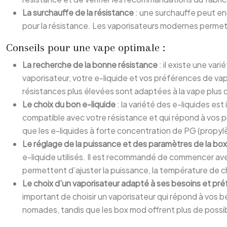
La surchauffe de la résistance
: une surchauffe peut en
pour la résistance. Les vaporisateurs modernes permette
Conseils pour une vape optimale :
La recherche de la bonne résistance
: il existe une va
vaporisateur, votre e-liquide et vos préférences de va
résistances plus élevées sont adaptées à la vape plus d
Le choix du bon e-liquide
: la variété des e-liquides es
compatible avec votre résistance et qui répond à vos p
que les e-liquides à forte concentration de PG (propylè
Le réglage de la puissance et des paramètres de la bo
e-liquide utilisés. Il est recommandé de commencer av
permettent d’ajuster la puissance, la température de cha
Le choix d’un vaporisateur adapté à ses besoins et pr
important de choisir un vaporisateur qui répond à vos 
nomades, tandis que les box mod offrent plus de possib