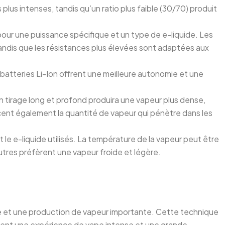
lus intenses, tandis qu’un ratio plus faible (30/70) produit
 pour une puissance spécifique et un type de e-liquide. Les
andis que les résistances plus élevées sont adaptées aux
es batteries Li-Ion offrent une meilleure autonomie et une
Un tirage long et profond produira une vapeur plus dense,
encent également la quantité de vapeur qui pénètre dans les
t le e-liquide utilisés. La température de la vapeur peut être
tres préfèrent une vapeur froide et légère.
se et une production de vapeur importante. Cette technique
chent une expérience de vape intense et une grande