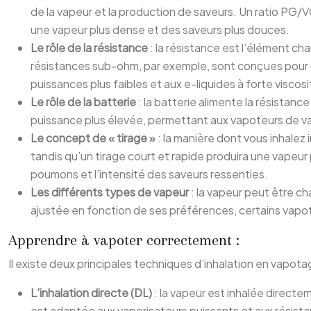
de la vapeur et la production de saveurs. Un ratio PG/VG
une vapeur plus dense et des saveurs plus douces.
Le rôle de la résistance
: la résistance est l’élément ch
résistances sub-ohm, par exemple, sont conçues pour de
puissances plus faibles et aux e-liquides à forte viscosi
Le rôle de la batterie
: la batterie alimente la résistanc
puissance plus élevée, permettant aux vapoteurs de va
Le concept de « tirage »
: la manière dont vous inhalez
tandis qu’un tirage court et rapide produira une vapeur 
poumons et l’intensité des saveurs ressenties.
Les différents types de vapeur
: la vapeur peut être ch
ajustée en fonction de ses préférences, certains vapot
Apprendre à vapoter correctement :
Il existe deux principales techniques d’inhalation en vapota
L’inhalation directe (DL)
: la vapeur est inhalée direc
est adaptée aux vaporisateurs puissants et aux résist