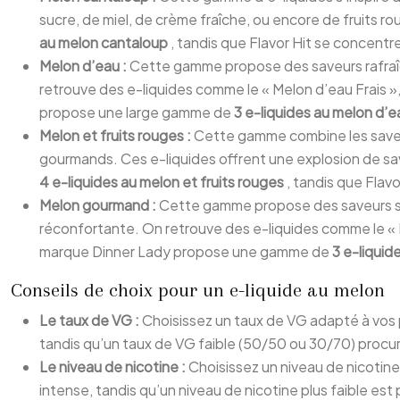
sucre, de miel, de crème fraîche, ou encore de fruits 
au melon cantaloup
, tandis que Flavor Hit se concentr
Melon d’eau :
Cette gamme propose des saveurs rafraîc
retrouve des e-liquides comme le « Melon d’eau Frais »
propose une large gamme de
3 e-liquides au melon d’
Melon et fruits rouges :
Cette gamme combine les saveurs
gourmands. Ces e-liquides offrent une explosion de s
4 e-liquides au melon et fruits rouges
, tandis que Fla
Melon gourmand :
Cette gamme propose des saveurs su
réconfortante. On retrouve des e-liquides comme le « M
marque Dinner Lady propose une gamme de
3 e-liqui
Conseils de choix pour un e-liquide au melon
Le taux de VG :
Choisissez un taux de VG adapté à vos
tandis qu’un taux de VG faible (50/50 ou 30/70) procur
Le niveau de nicotine :
Choisissez un niveau de nicotin
intense, tandis qu’un niveau de nicotine plus faible est 