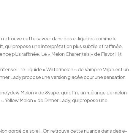
 On retrouve cette saveur dans des e-liquides comme le
 qui propose une interprétation plus subtile et raffinée.
nce plus raffinée. Le « Melon Charentais » de Flavor Hit
 intense. L’e-liquide « Watermelon » de Vampire Vape est un
Dinner Lady propose une version glacée pour une sensation
 Honeydew Melon » de 8vape, qui offre un mélange de melon
e « Yellow Melon » de Dinner Lady, qui propose une
on gorgé de soleil. On retrouve cette nuance dans des e-