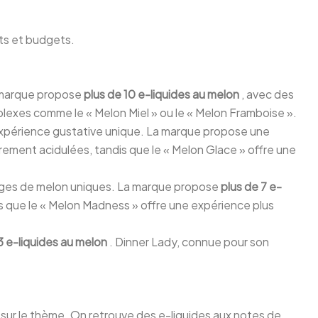
ûts et budgets.
a marque propose
plus de 10 e-liquides au melon
, avec des
plexes comme le « Melon Miel » ou le « Melon Framboise ».
expérience gustative unique. La marque propose une
èrement acidulées, tandis que le « Melon Glace » offre une
nges de melon uniques. La marque propose
plus de 7 e-
is que le « Melon Madness » offre une expérience plus
3 e-liquides au melon
. Dinner Lady, connue pour son
 sur le thème. On retrouve des e-liquides aux notes de