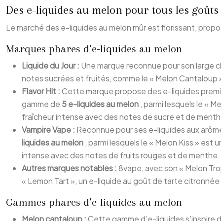
Des e-liquides au melon pour tous les goût
Le marché des e-liquides au melon mûr est florissant, prop
Marques phares d’e-liquides au melon
Liquide du Jour :
Une marque reconnue pour son large cho
notes sucrées et fruités, comme le « Melon Cantaloup »
Flavor Hit :
Cette marque propose des e-liquides premiu
gamme de
5 e-liquides au melon
, parmi lesquels le « 
fraîcheur intense avec des notes de sucre et de menth
Vampire Vape :
Reconnue pour ses e-liquides aux arôm
liquides au melon
, parmi lesquels le « Melon Kiss » es
intense avec des notes de fruits rouges et de menthe.
Autres marques notables :
8vape, avec son « Melon Tro
« Lemon Tart », un e-liquide au goût de tarte citronn
Gammes phares d’e-liquides au melon
Melon cantaloup :
Cette gamme d’e-liquides s’inspire d