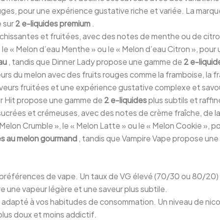
rouges, pour une expérience gustative riche et variée. La mar
e sur
2 e-liquides premium
.
hissantes et fruitées, avec des notes de menthe ou de citr
, le « Melon d’eau Menthe » ou le « Melon d’eau Citron », pou
eau
, tandis que Dinner Lady propose une gamme de
2 e-liqui
 du melon avec des fruits rouges comme la framboise, la frai
aveurs fruitées et une expérience gustative complexe et sa
vor Hit propose une gamme de
2 e-liquides
plus subtils et raffin
crées et crémeuses, avec des notes de crème fraîche, de la
elon Crumble », le « Melon Latte » ou le « Melon Cookie », p
des au melon gourmand
, tandis que Vampire Vape propose u
 préférences de vape. Un taux de VG élevé (70/30 ou 80/20) 
e une vapeur légère et une saveur plus subtile.
e adapté à vos habitudes de consommation. Un niveau de nicoti
plus doux et moins addictif.