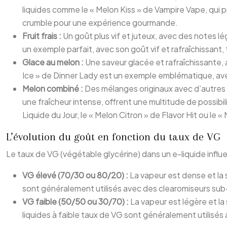
liquides comme le « Melon Kiss » de Vampire Vape, qui 
crumble pour une expérience gourmande.
Fruit frais :
Un goût plus vif et juteux, avec des notes l
un exemple parfait, avec son goût vif et rafraîchissant
Glace au melon :
Une saveur glacée et rafraîchissante,
Ice » de Dinner Lady est un exemple emblématique, ave
Melon combiné :
Des mélanges originaux avec d’autres 
une fraîcheur intense, offrent une multitude de possibi
Liquide du Jour, le « Melon Citron » de Flavor Hit ou le
L’évolution du goût en fonction du taux de VG
Le taux de VG (végétable glycérine) dans un e-liquide influen
VG élevé (70/30 ou 80/20) :
La vapeur est dense et la
sont généralement utilisés avec des clearomiseurs sub
VG faible (50/50 ou 30/70) :
La vapeur est légère et l
liquides à faible taux de VG sont généralement utilisés