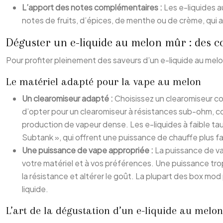
L’apport des notes complémentaires :
Les e-liquides a
notes de fruits, d’épices, de menthe ou de crème, qui a
Déguster un e-liquide au melon mûr : des co
Pour profiter pleinement des saveurs d’un e-liquide au melon 
Le matériel adapté pour la vape au melon
Un clearomiseur adapté :
Choisissez un clearomiseur com
d’opter pour un clearomiseur à résistances sub-ohm, c
production de vapeur dense. Les e-liquides à faible ta
Subtank », qui offrent une puissance de chauffe plus fa
Une puissance de vape appropriée :
La puissance de vap
votre matériel et à vos préférences. Une puissance trop
la résistance et altérer le goût. La plupart des box m
liquide.
L’art de la dégustation d’un e-liquide au melon