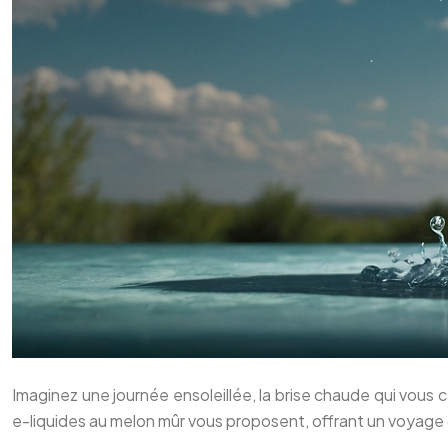
Imaginez une journée ensoleillée, la brise chaude qui vous c
e-liquides au melon mûr vous proposent, offrant un voyage g