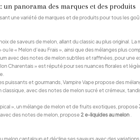
s : un panorama des marques et des produits
osant une variété de marques et de produits pour tous les go
ix de saveurs de melon, allant du classic au plus original. L
 ou le « Melon d’eau Frais », ainsi que des mélanges plus com
m avec des notes de melon subtiles et raffinées, pour une 
Melon Charentais » est réputé pour ses nuances florales et lég
e.
es puissants et gourmands, Vampire Vape propose des méla
t un classique, avec des notes de melon sucré et crémeux, tand
pical », un mélange de melon et de fruits exotiques, propose
ée avec des notes de melon, propose
2 e-liquides au melon
.
u melon cantaloup et décline ses saveurs avec des variations