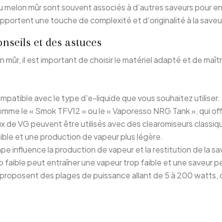
u melon mûr sont souvent associés à d’autres saveurs pour en
pportent une touche de complexité et d’originalité à la saveur
nseils et des astuces
mûr, il est important de choisir le matériel adapté et de maîtri
patible avec le type d’e-liquide que vous souhaitez utiliser.
omme le « Smok TFV12 » ou le « Vaporesso NRG Tank », qui of
ux de VG peuvent être utilisés avec des clearomiseurs classiq
ible et une production de vapeur plus légère.
e influence la production de vapeur et la restitution de la sa
 faible peut entraîner une vapeur trop faible et une saveur p
od proposent des plages de puissance allant de 5 à 200 watts,