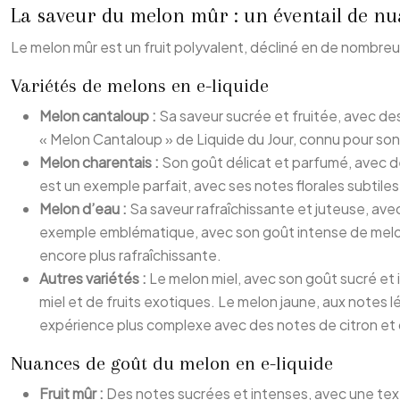
La saveur du melon mûr : un éventail de n
Le melon mûr est un fruit polyvalent, décliné en de nombreus
Variétés de melons en e-liquide
Melon cantaloup :
Sa saveur sucrée et fruitée, avec de
« Melon Cantaloup » de Liquide du Jour, connu pour son 
Melon charentais :
Son goût délicat et parfumé, avec de
est un exemple parfait, avec ses notes florales subtiles
Melon d’eau :
Sa saveur rafraîchissante et juteuse, av
exemple emblématique, avec son goût intense de melon 
encore plus rafraîchissante.
Autres variétés :
Le melon miel, avec son goût sucré et
miel et de fruits exotiques. Le melon jaune, aux notes 
expérience plus complexe avec des notes de citron et
Nuances de goût du melon en e-liquide
Fruit mûr :
Des notes sucrées et intenses, avec une te