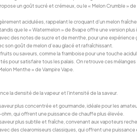
propose un goût sucré et crémeux, ou le « Melon Crumble » d
égèrement acidulées, rappelant le croquant d’un melon fraîch
, tandis que le « Watermelon » de 8vape offre une version plu
 avec des notes de sucre et de menthe, pour une expérience g
c son goût de melon d’eau glacé et rafraîchissant.
fruits ou saveurs, comme la framboise pour une touche acidulé
lités pour satisfaire tous les palais. On retrouve ces mélang
 « Melon Menthe » de Vampire Vape.
ce la densité de la vapeur et l’intensité de la saveur.
 saveur plus concentrée et gourmande, idéale pour les amateur
-ohm, qui offrent une puissance de chauffe plus élevée.
a saveur plus subtile et fraîche, convenant aux vapoteurs rec
 avec des clearomiseurs classiques, qui offrent une puissance 