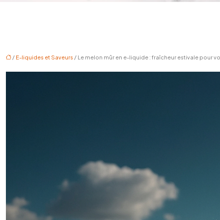
/
E-liquides et Saveurs
/ Le melon mûr en e-liquide : fraîcheur estivale pour 