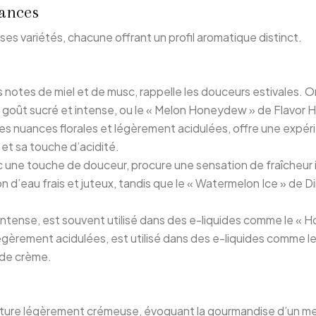
uances
es variétés, chacune offrant un profil aromatique distinct.
s notes de miel et de musc, rappelle les douceurs estivales.
goût sucré et intense, ou le « Melon Honeydew » de Flavor Hit,
s nuances florales et légèrement acidulées, offre une expérie
 et sa touche d’acidité.
ec une touche de douceur, procure une sensation de fraîcheur
d’eau frais et juteux, tandis que le « Watermelon Ice » de 
 intense, est souvent utilisé dans des e-liquides comme le «
légèrement acidulées, est utilisé dans des e-liquides comme l
 de crème.
xture légèrement crémeuse, évoquant la gourmandise d’un mel